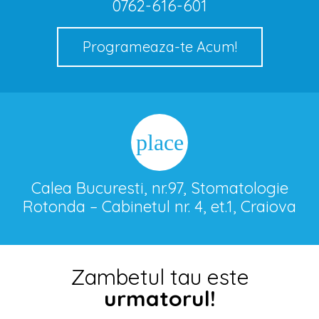
0762-616-601
Programeaza-te Acum!
place
Calea Bucuresti, nr.97, Stomatologie
Rotonda – Cabinetul nr. 4, et.1, Craiova
Zambetul tau este
urmatorul!